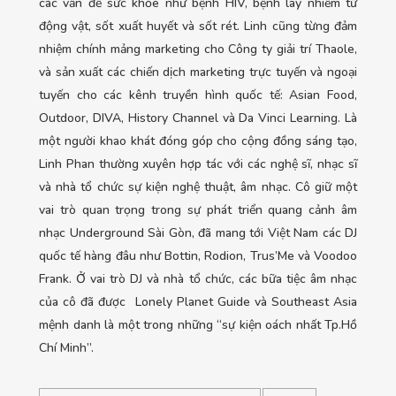
các vấn đề sức khỏe như bệnh HIV, bệnh lây nhiễm từ
động vật, sốt xuất huyết và sốt rét. Linh cũng từng đảm
nhiệm chính mảng marketing cho Công ty giải trí Thaole,
và sản xuất các chiến dịch marketing trực tuyến và ngoại
tuyến cho các kênh truyền hình quốc tế: Asian Food,
Outdoor, DIVA, History Channel và Da Vinci Learning. Là
một người khao khát đóng góp cho cộng đồng sáng tạo,
Linh Phan thường xuyên hợp tác với các nghệ sĩ, nhạc sĩ
và nhà tổ chức sự kiện nghệ thuật, âm nhạc. Cô giữ một
vai trò quan trọng trong sự phát triển quang cảnh âm
nhạc Underground Sài Gòn, đã mang tới Việt Nam các DJ
quốc tế hàng đâu như Bottin, Rodion, Trus’Me và Voodoo
Frank. Ở vai trò DJ và nhà tổ chức, các bữa tiệc âm nhạc
của cô đã được Lonely Planet Guide và Southeast Asia
mệnh danh là một trong những “sự kiện oách nhất Tp.Hồ
Chí Minh”.