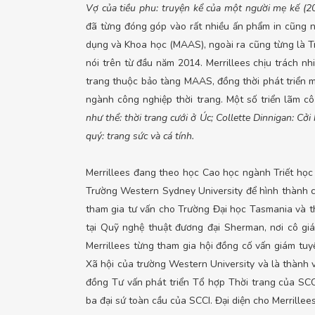
Vợ của tiều phu: truyện kể của một người mẹ kế (2
đã từng đóng góp vào rất nhiều ấn phẩm in cũng 
dụng và Khoa học (MAAS), ngoài ra cũng từng là T
nói trên từ đầu năm 2014. Merrillees chịu trách n
trang thuộc bảo tàng MAAS, đồng thời phát triển m
ngành công nghiệp thời trang. Một số triển lãm cô
như thể: thời trang cưới ở Úc; Collette Dinnigan: Cởi
quý: trang sức và cá tính.
Merrillees đang theo học Cao học ngành Triết học 
Trường Western Sydney University để hình thành chi
tham gia tư vấn cho Trường Đại học Tasmania và th
tại Quỹ nghệ thuật đương đại Sherman, nơi cô gi
Merrillees từng tham gia hội đồng cố vấn giám t
Xã hội của trường Western University và là thành
đồng Tư vấn phát triển Tổ hợp Thời trang của SC
ba đại sứ toàn cầu của SCCI. Đại diện cho Merrillee