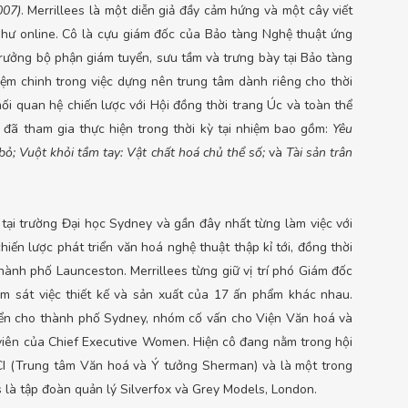
007)
. Merrillees là một diễn giả đầy cảm hứng và một cây viết
như online. Cô là cựu giám đốc của Bảo tàng Nghệ thuật ứng
rưởng bộ phận giám tuyển, sưu tầm và trưng bày tại Bảo tàng
hiệm chinh trong việc dựng nên trung tâm dành riêng cho thời
ối quan hệ chiến lược với Hội đồng thời trang Úc và toàn thể
 đã tham gia thực hiện trong thời kỳ tại nhiệm bao gồm:
Yêu
 bỏ; Vuột khỏi tầm tay: Vật chất hoá chủ thể số;
và
Tài sản trân
tại trường Đại học Sydney và gần đây nhất từng làm việc với
ến lược phát triển văn hoá nghệ thuật thập kỉ tới, đồng thời
ành phố Launceston. Merrillees từng giữ vị trí phó Giám đốc
ám sát việc thiết kế và sản xuất của 17 ấn phẩm khác nhau.
uyển cho thành phố Sydney, nhóm cố vấn cho Viện Văn hoá và
 viên của Chief Executive Women. Hiện cô đang nằm trong hội
CI (Trung tâm Văn hoá và Ý tưởng Sherman) và là một trong
s là tập đoàn quản lý Silverfox và Grey Models, London.