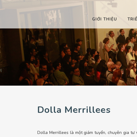
GIỚI THIỆU
TRI
 RA
ĐÃ DIỄN RA
 RA
SẮP DIỄN RA
 RA
ĐANG DIỄN RA
Dolla Merrillees
Dolla Merrillees là một giám tuyển, chuyên gia tư